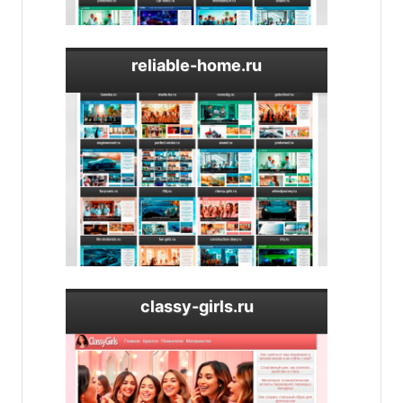
reliable-home.ru
classy-girls.ru