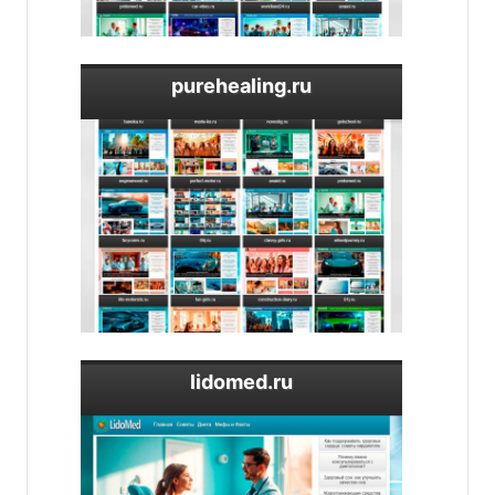
purehealing.ru
lidomed.ru