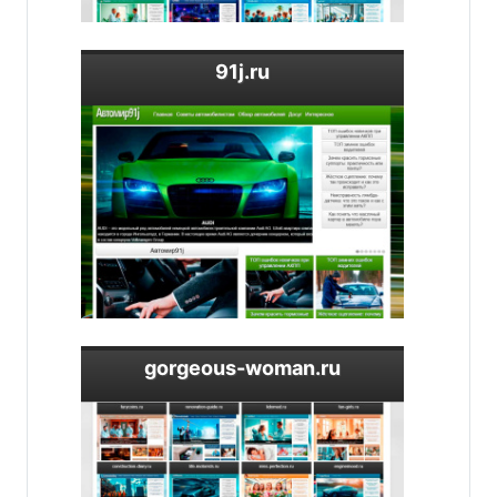
91j.ru
gorgeous-woman.ru