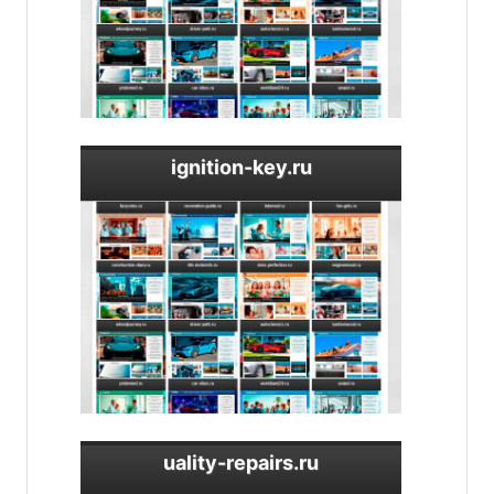
ignition-key.ru
uality-repairs.ru