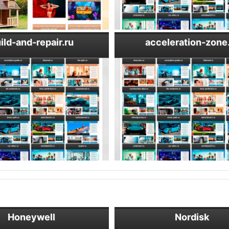
ild-and-repair.ru
acceleration-zone
Honeywell
Nordisk