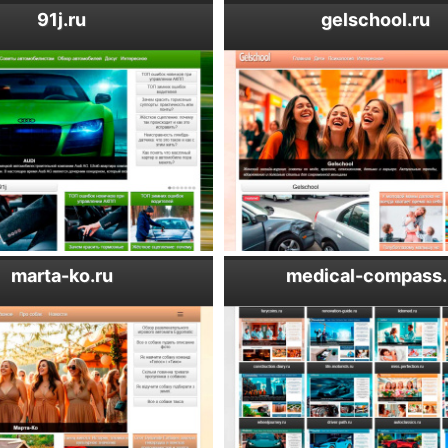
91j.ru
gelschool.ru
marta-ko.ru
medical-compass.