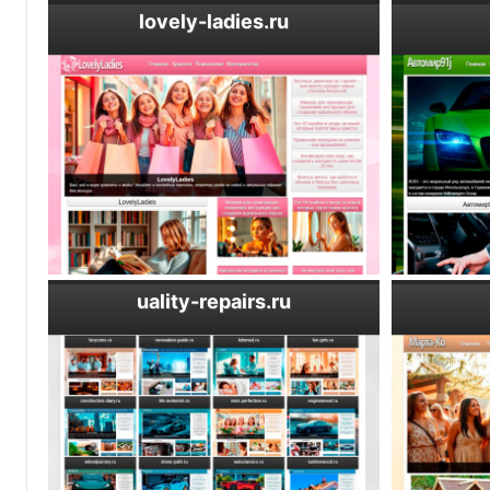
lovely-ladies.ru
uality-repairs.ru