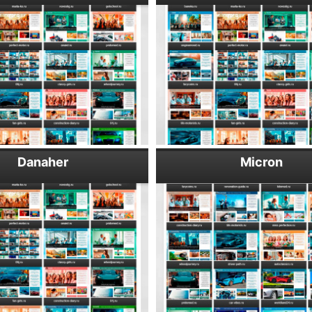
Danaher
Micron