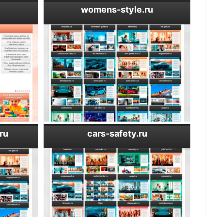
womens-style.ru
ru
cars-safety.ru