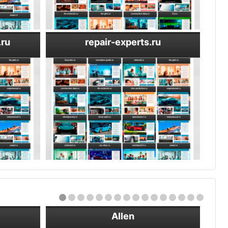
.ru
repair-experts.ru
Allen