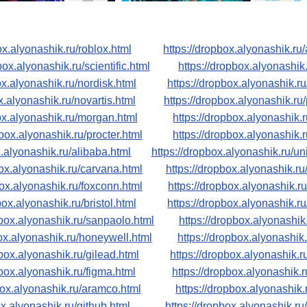
ox.alyonashik.ru/roblox.html
https://dropbox.alyonashik.ru/
box.alyonashik.ru/scientific.html
https://dropbox.alyonashik
ox.alyonashik.ru/nordisk.html
https://dropbox.alyonashik.r
x.alyonashik.ru/novartis.html
https://dropbox.alyonashik.ru
ox.alyonashik.ru/morgan.html
https://dropbox.alyonashik.r
pbox.alyonashik.ru/procter.html
https://dropbox.alyonashik.
x.alyonashik.ru/alibaba.html
https://dropbox.alyonashik.ru/un
box.alyonashik.ru/carvana.html
https://dropbox.alyonashik.ru
box.alyonashik.ru/foxconn.html
https://dropbox.alyonashik.ru
box.alyonashik.ru/bristol.html
https://dropbox.alyonashik.ru
pbox.alyonashik.ru/sanpaolo.html
https://dropbox.alyonashik
box.alyonashik.ru/honeywell.html
https://dropbox.alyonashik
pbox.alyonashik.ru/gilead.html
https://dropbox.alyonashik.r
pbox.alyonashik.ru/figma.html
https://dropbox.alyonashik.ru
box.alyonashik.ru/aramco.html
https://dropbox.alyonashik.r
ox.alyonashik.ru/github.html
https://dropbox.alyonashik.r